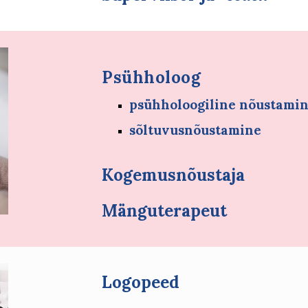
Psühholoog
psühholoogiline nõustami
sõltuvusnõustamine
Kogemusnõustaja
Mänguterapeut
Logopeed