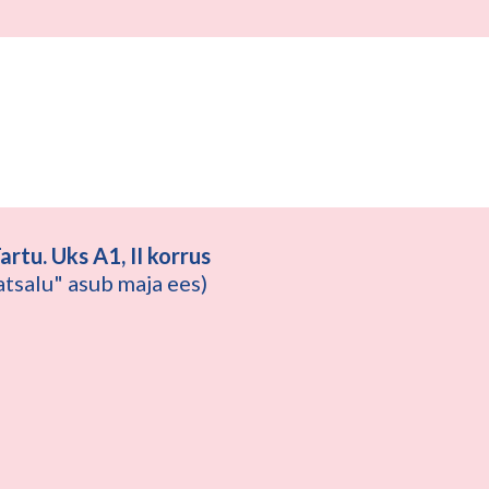
artu. Uks A1, II korrus
matsalu" asub maja ees)