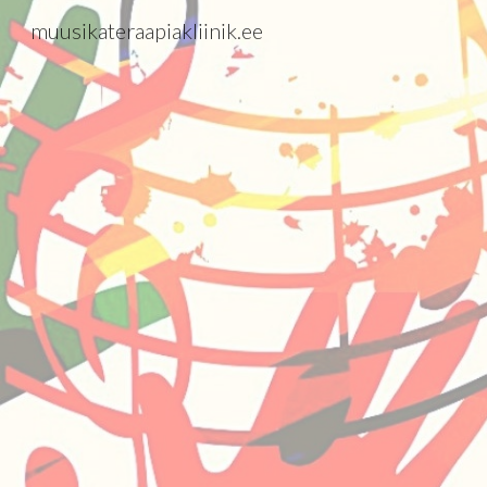
muusikateraapiakliinik.ee
Sk