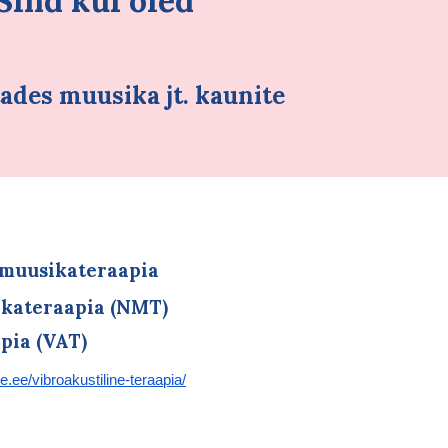
Sind kui oled
ades muusika jt. kaunite
 muusikateraapia
ikateraapia (NMT)
pia (VAT)
le.ee/vibroakustiline-teraapia/