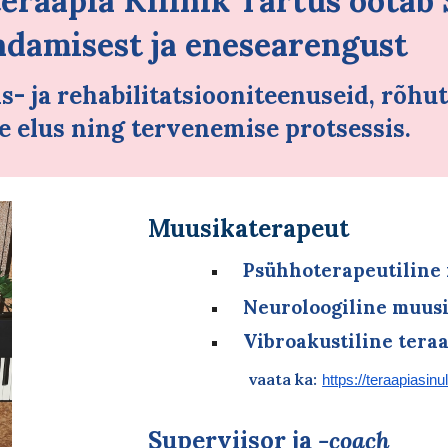
eraapia Kliinik Tartus
ootab 
ndamisest ja
enesearengust
- ja rehabilitatsiooniteenuseid, rõhut
e elus ning tervenemise protsessis.
Muusikaterapeut
Psühhoterapeutiline
Neuroloogiline muus
Vibroakustiline teraa
vaata ka:
https://teraapiasinu
S
uperviisor ja
-coach