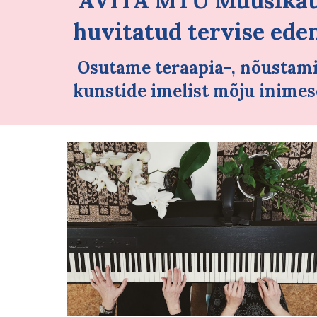
AVITA MTÜ
Muusikat
huvitatud tervise ede
Osutame teraapia-, nõustamis
kunstide imelist mõju inimes