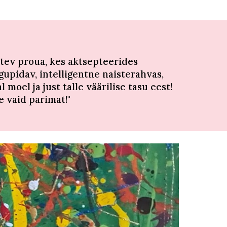
istev proua, kes aktsepteerides
upidav, intelligentne naisterahvas,
oel ja just talle väärilise tasu eest!
e vaid parimat!"