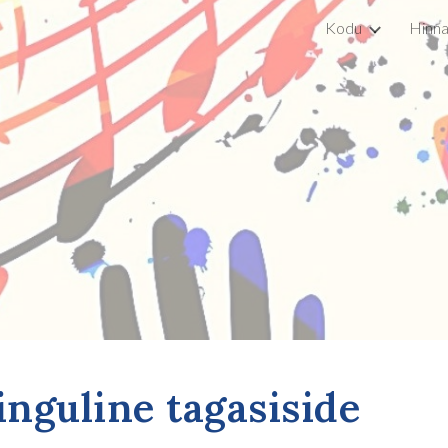
Kodu
Hinna
ip to main content
Skip to navigat
inguline
tagasiside