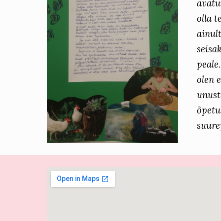
avatu
olla t
ainul
seisa
peale
olen 
unust
õpetus
suure