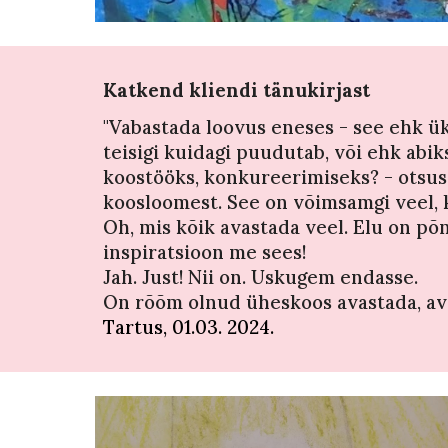
Katkend kliendi tänukirjast
"
Vabastada loovus eneses - see ehk üks
teisigi kuidagi puudutab, või ehk abik
koostööks, konkureerimiseks? - otsus
koosloomest. See on võimsamgi veel, k
Oh, mis kõik avastada veel. Elu on põn
inspiratsioon me sees!
Jah. Just! Nii on. Uskugem endasse.
On rõõm olnud üheskoos avastada, ava
Tartus, 01.03. 2024.