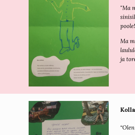
"Ma m
sinis
poole
Ma mä
laulu
ja tor
K
oll
“Olen