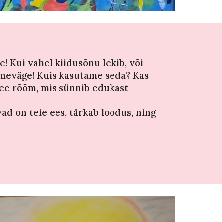
! Kui vahel kiidusõnu lekib, või
loomeväge! Kuis kasutame seda? Kas
see rõõm, mis sünnib edukast
ad on teie ees, tärkab loodus, ning