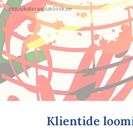
muusikateraapiakliinik.ee
Sk
Klientide loom