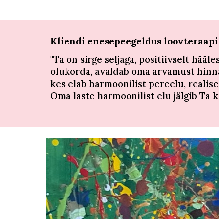
Kliendi enesepeegeldus
loovteraap
"Ta on sirge seljaga, positiivselt hää
olukorda, avaldab oma arvamust hinnan
kes elab harmoonilist pereelu, realise
Oma laste harmoonilist elu jälgib Ta k