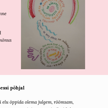
õnne
d
 mõnus
essi põhjal
äbi elu õppida olema julgem, rõõmsam,