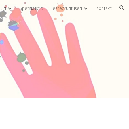
kiri
Spetsialistid
Teated/üritused
Kontakt
ion