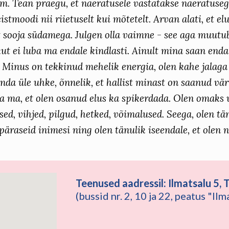
m. Tean praegu, et naeratusele vastatakse naeratusega
eistmoodi nii riietuselt kui mõtetelt. Arvan alati, et el
t sooja südamega. Julgen olla vaimne - see aga muutub
kut ei luba ma endale kindlasti. Ainult mina saan enda
. Minus on tekkinud mehelik energia, olen kahe jalag
enda üle uhke, õnnelik, et hallist minast on saanud vär
a ma, et olen osanud elus ka spikerdada. Olen omaks 
ed, vihjed, pilgud, hetked, võimalused. Seega, olen tä
päraseid inimesi ning olen tänulik iseendale, et olen 
Teenused aadressil: Ilmatsalu 5, T
(bussid nr. 2, 10 ja 22, peatus "Il