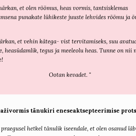
ärkan, et olen rõõmus, heas vormis, tantsisklemas
ilmsena punakate lühikeste juuste lehvides rõõmu ja 
!
rkan, et vehin kätega- vist tervitamiseks, suu avatu
le, heasüdamlik, tegus ja meeleolu heas. Tunne on nii
e!
Ootan kevadet. "
aa
živormis tänukiri eneseaktsepteerimise prots
 praegusel hetkel tänulik iseendale, et olen osanud l