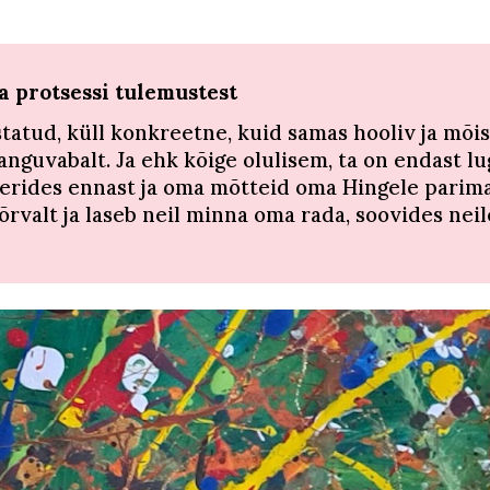
ia
protsessi tulemustest
lestatud, küll konkreetne, kuid samas hooliv ja mõ
guvabalt. Ja ehk kõige olulisem, ta on endast lug
erides ennast ja oma mõtteid oma Hingele parimal m
õrvalt ja laseb neil minna oma rada, soovides neil