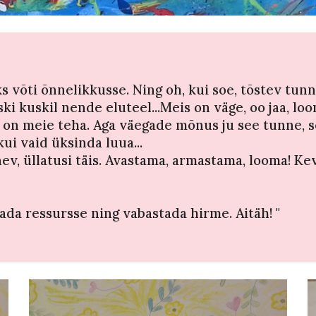
 võti õnnelikkusse. Ning oh, kui soe, tõstev tunne
ski kuskil nende eluteel...Meis on väge, oo jaa, 
 on meie teha. Aga väegade mõnus ju see tunne, 
ui vaid üksinda luua...
ev, üllatusi täis. Avastama, armastama, looma! Kev
da ressursse ning vabastada hirme. Aitäh!
"