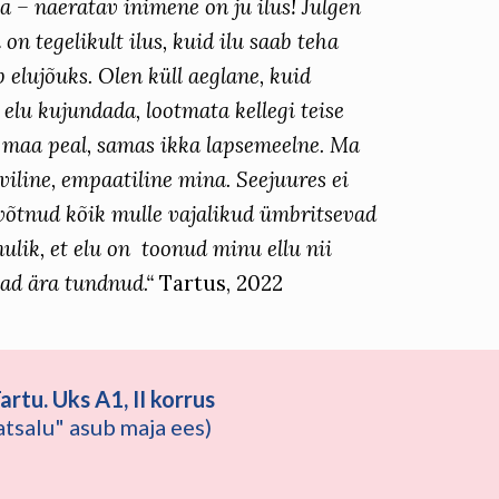
 – naeratav inimene on ju ilus! Julgen
u on tegelikult ilus, kuid ilu saab teha
 elujõuks. Olen küll aeglane, kuid
 elu kujundada, lootmata kellegi teise
a maa peal, samas ikka lapsemeelne. Ma
viline, empaatiline mina. Seejuures ei
võtnud kõik mulle vajalikud ümbritsevad
nulik, et elu on toonud minu ellu nii
nad ära tundnud.“
Tartus, 2022
artu. Uks A1, II korrus
matsalu" asub maja ees)