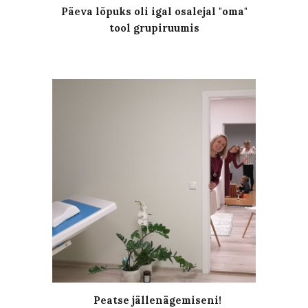
Päeva lõpuks oli igal osalejal "oma"
tool grupiruumis
Peatse jällenägemiseni!