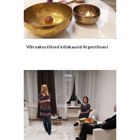
Vibroakustilised kõlakausid Argentiinast