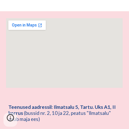
Teenused aadressil: Ilmatsalu 5, Tartu. Uks A1, II
korrus
(bussid nr. 2, 10 ja 22, peatus "Ilmatsalu"
asub maja ees)